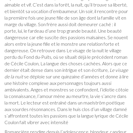
aimable et vif. C’est dans la forêt, la nuit, qu’il trouve sa liberté,
et bientôt sa vocation d’embaumeur. Un soir, il rencontre pour
la première fois une jeune fille de son âge dont la famille vit en
marge du village. Son frère aussi doit demeurer caché : il
porte, lui, le fardeau d’une trop grande beauté. Une beauté
dangereuse car elle suscite des passions malsaines. Se nouent
alors entre la jeune fille et le monstre une relation forte et
dangereuse. On retrouve dans Le visage de la nuit le village
perdu du Fond du-Puits, où se situait déjà le précédent roman
de Cécile Coulon, La langue des choses cachées. Alors que ce
dernier était dense dans son intrigue et son écriture,
Le visage
de la nuit
se déploie sur une quinzaine d’années et donne à lire
une histoire complexe aux personnages toujours aussi
ambivalents. Anges et monstres se confondent, l’idiotie côtoie
la connaissance, l’amour mène au meurtre, la vie s’ancre dans
la mort. Le lecteur est entraîné dans un maelström poétique
aux sourdes résonnances. Dans le huis clos d’un village damné
s’affrontent toutes les passions que la langue lyrique de Cécile
Coulon fait vibrer avec intensité
Romancière prodige depuis l’adolescence, blondeur, candeur,