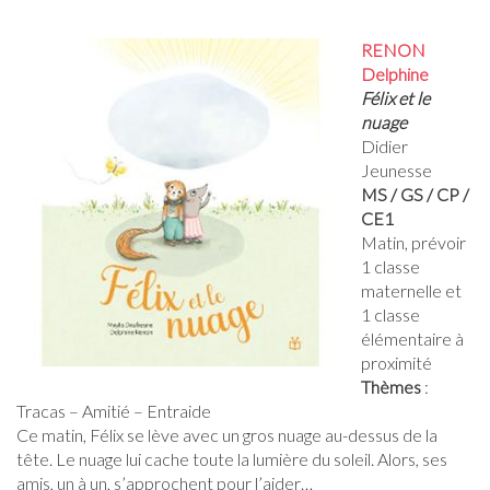
RENON
Delphine
Félix et le
nuage
Didier
Jeunesse
MS / GS / CP /
CE1
Matin, prévoir
1 classe
maternelle et
1 classe
élémentaire à
proximité
Thèmes
:
Tracas – Amitié – Entraide
Ce matin, Félix se lève avec un gros nuage au-dessus de la
tête. Le nuage lui cache toute la lumière du soleil. Alors, ses
amis, un à un, s’approchent pour l’aider…