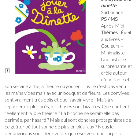
dinette
Sarbacane
PS / MS
Après-Midi
Thèmes
: Éveil
aux livres –
Couleurs –
Minimaliste
Une histoire
surprenante et
Long
drôle autour
Description
d’une table et
son service à thé, à l’heure du goûter. L’invité n’est pas venu
les mains vides mais avec un bouquet de fleurs. Les convives
sont vraiment très polis et quel savoir vivre ! Mais à y
regarder de plus près, les choses sont bizarres. Que contient
réellement la jolie théière ? La brioche ne serait-elle pas
périmée, par hasard ? Mais qui sont donc les protagonistes de
ce goûter où tout sonne de plus en plus faux ? Nous le
découvrirons sous deux volets qui réservent une surprise