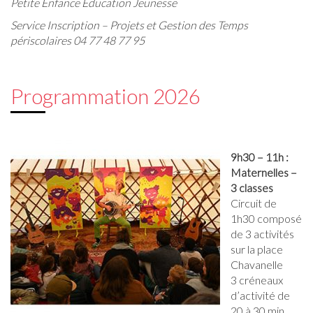
Petite Enfance Éducation Jeunesse
Service Inscription –
Projets et Gestion des Temps
périscolaires
04 77 48 77 95
Programmation 2026
9h30 – 11h :
Maternelles –
3 classes
Circuit de
1h30 composé
de 3 activités
sur la place
Chavanelle
3 créneaux
d’activité de
20 à 30 min