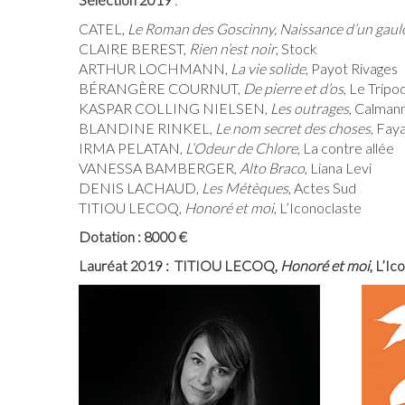
CATEL,
Le Roman des Goscinny, Naissance d’un gaul
CLAIRE BEREST,
Rien n’est noir
, Stock
ARTHUR LOCHMANN,
La vie solide
, Payot Rivages
BÉRANGÈRE COURNUT,
De pierre et d’os
, Le Tripo
KASPAR COLLING NIELSEN,
Les outrages
, Calman
BLANDINE RINKEL,
Le nom secret des choses
, Fay
IRMA PELATAN,
L’Odeur de Chlore
, La contre allée
VANESSA BAMBERGER,
Alto Braco
, Liana Levi
DENIS LACHAUD,
Les Métèques
, Actes Sud
TITIOU LECOQ,
Honoré et moi
, L’Iconoclaste
Dotation : 8000 €
Lauréat 2019 : TITIOU LECOQ,
Honoré et moi
, L’Ic