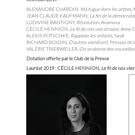
ALEXANDRE CHARDIN,
Ma fugue dans les arbres
,
JEAN CLAUDE KAUFMANN,
La fin de la démocrati
LUDIVINE BANTIGNY,
Révolution
, Anamosa
CÉCILE HENNION,
Le fil de nos vies brisées
, Anne 
ALEXIS POTSCHKE,
Rappeler les enfants
, Seuil
RICHARD BOIDIN,
D’autres viendront
, Presses de l
VALÉRIE TRIERWEILER,
On se donne des nouvelles 
Dotation offerte par le Club de la Presse
Lauréat 2019 : CÉCILE HENNION,
Le fil de nos vies