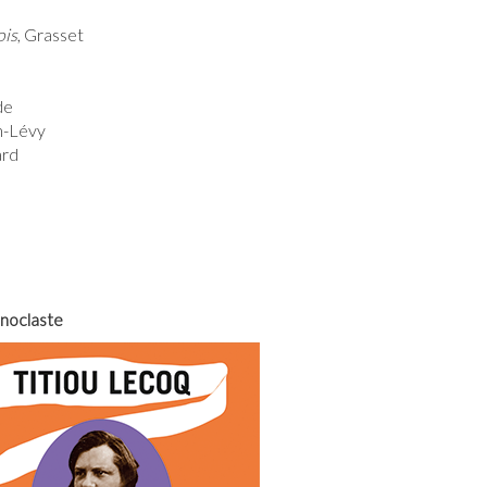
ois
, Grasset
de
n-Lévy
ard
onoclaste