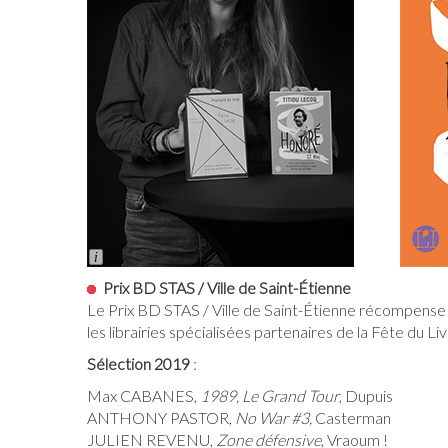
Long
Description
Prix BD STAS / Ville de Saint-Étienne
Le Prix BD STAS / Ville de Saint-Étienne récompense un
les librairies spécialisées partenaires de la Fête du
Sélection 2019
:
Max CABANES,
1989, Le Grand Tour
, Dupuis
ANTHONY PASTOR,
No War #3,
Casterman
JULIEN REVENU,
Zone défensive
, Vraoum !