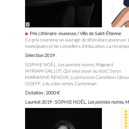
Long
Description
Prix Littéraire Jeunesse / Ville de Saint-Étienne
Ce prix couronne un ouvrage de littérature jeunesse. L
municipales et de conseillers d’éducation. La récom
Sélection 2019
:
SOPHIE NOËL,
Les pointes noires
, Magnard
MYRIAM GALLOT,
Qui veut jouer au foot?
, Syros
MARIANNE RENOIR,
La princesse Caméléon
, Gibou
GOEFF,
Lily a des nénés
, Casterman
Dotation : 2000 €
Lauréat 2019 : SOPHIE NOËL,
Les pointes noires
, 