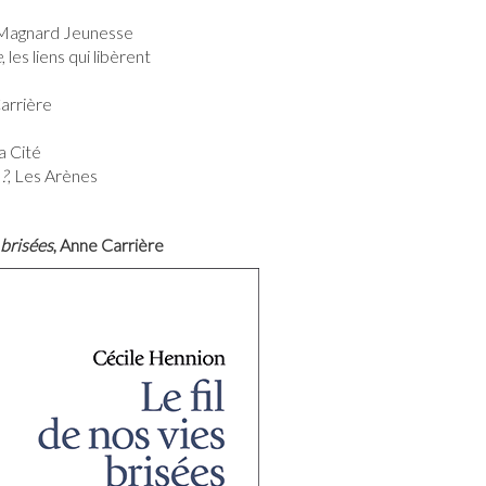
 Magnard Jeunesse
e
, les liens qui libèrent
Carrière
a Cité
?
, Les Arènes
 brisées
, Anne Carrière