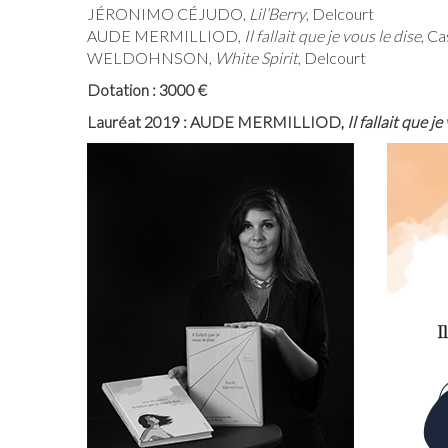
JÉRONIMO CÉJUDO,
Lil’Berry
, Delcourt
AUDE MERMILLIOD,
Il fallait que je vous le dise
, C
WELDOHNSON,
White Spirit
, Delcourt
Dotation : 3000 €
Lauréat 2019 : AUDE MERMILLIOD,
Il fallait que je